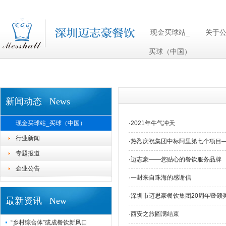
现金买球站_买球（中国）
现金买球站_
关于
买球（中国）
新闻动态 News
现金买球站_买球（中国）
·
2021年牛气冲天
行业新闻
·
热烈庆祝集团中标阿里第七个项目
专题报道
·
迈志豪——您贴心的餐饮服务品牌
企业公告
·
一封来自珠海的感谢信
·
深圳市迈思豪餐饮集团20周年暨颁
最新资讯 New
·
西安之旅圆满结束
“乡村综合体”或成餐饮新风口