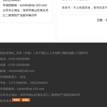
18312564067
市场部邮箱：szmsh@vip.163.com
·
美食节：不止艳遇美食，更有惊喜
公司办公地址：深圳市南山区南头关
口二路智恒产业园30栋205
总数：
现金买球站_买球（中国）
|
关于我们
|
人才招聘
|
网站地图
|
订阅RSS
电话：0755-26430099
传真：0755-26406498
邮箱：messhall@188.com
市场部联系人：彭生
手机：13717096096，18312564067
市场部邮箱：szmsh@vip.163.com
公司办公地址：深圳市南山区南头关口二路智恒产业园30栋205
技术支持