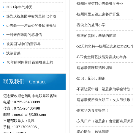
·
杭州阿里钉钉迈志豪餐厅开业
2021年牛气冲天
·
杭州阿里云迈志豪餐厅开业
热烈庆祝集团中标阿里第七个项
·
舌尖上的益田小学
迈志豪——您贴心的餐饮服务品
一封来自珠海的感谢信
·
爽爽的贵阳，翠翠的苗寨
被美国“劫持”的营养界
·
52天的坚持---杭州迈志豪助力201
浅谈冒菜
·
GF2食堂厨艺技能竞赛成功举办
70年的时间带给百姓餐桌上的
·
迈思豪管理层拓展训练
·
知识，见识，胆识
联系我们 Contact
·
不要让爱中断：迈思豪助学金计划
迈志豪欢迎您随时来电联系和咨询
·
迈思豪祝所有女职工：女人节快乐
电话：0755-26430099
传真：0755-26406498
·
南京华为食堂曝光！
邮箱：messhall@188.com
市场部联系人：彭生
·
东风日产（迈思豪）食堂面点厨师厨
手机：13717096096，
·
爱心助学，传递温暖