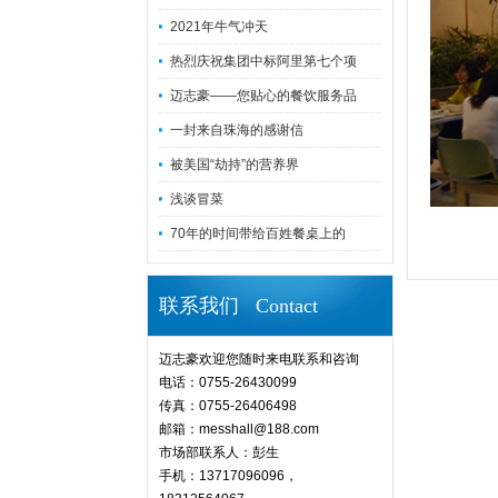
2021年牛气冲天
热烈庆祝集团中标阿里第七个项
迈志豪——您贴心的餐饮服务品
一封来自珠海的感谢信
被美国“劫持”的营养界
浅谈冒菜
70年的时间带给百姓餐桌上的
联系我们 Contact
迈志豪欢迎您随时来电联系和咨询
电话：0755-26430099
传真：0755-26406498
邮箱：messhall@188.com
市场部联系人：彭生
手机：13717096096，