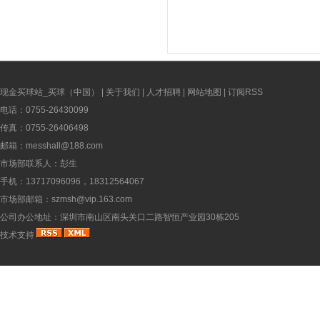
现金买球站_买球（中国）
|
关于我们
|
人才招聘
|
网站地图
|
订阅RSS
电话：0755-26430099
传真：0755-26406498
邮箱：messhall@188.com
市场部联系人：彭生
手机：13717096096，18312564067
市场部邮箱：szmsh@vip.163.com
公司办公地址：深圳市南山区南头关口二路智恒产业园30栋205
技术支持