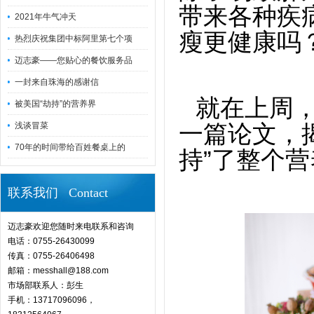
带来各种疾
2021年牛气冲天
瘦更健康吗
热烈庆祝集团中标阿里第七个项
迈志豪——您贴心的餐饮服务品
一封来自珠海的感谢信
就在上周
被美国“劫持”的营养界
浅谈冒菜
一篇论文，
70年的时间带给百姓餐桌上的
持”了整个
联系我们 Contact
迈志豪欢迎您随时来电联系和咨询
电话：0755-26430099
传真：0755-26406498
邮箱：messhall@188.com
市场部联系人：彭生
手机：13717096096，