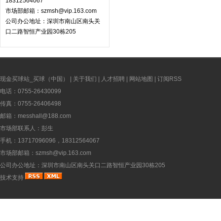
18312564067
市场部邮箱：szmsh@vip.163.com
公司办公地址：深圳市南山区南头关
口二路智恒产业园30栋205
现金买球站_买球（中国）
|
关于我们
|
人才招聘
|
网站地图
|
订阅RSS
电话：0755-26430099
传真：0755-26406498
邮箱：messhall@188.com
市场部联系人：彭生
手机：13717096096，18312564067
市场部邮箱：szmsh@vip.163.com
公司办公地址：深圳市南山区南头关口二路智恒产业园30栋205
技术支持