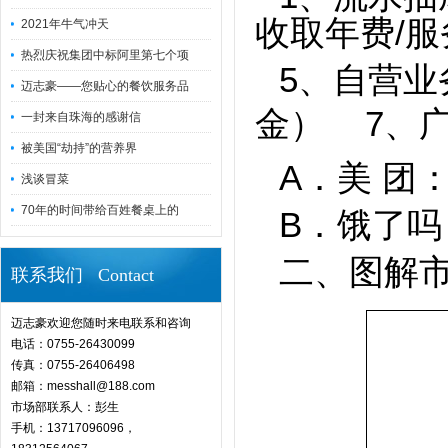
收取年费/
2021年牛气冲天
热烈庆祝集团中标阿里第七个项
5、自营
迈志豪——您贴心的餐饮服务品
金）
7
一封来自珠海的感谢信
被美国“劫持”的营养界
A．美 团
浅谈冒菜
70年的时间带给百姓餐桌上的
B．饿了
二、图解
联系我们 Contact
迈志豪欢迎您随时来电联系和咨询
电话：0755-26430099
传真：0755-26406498
邮箱：messhall@188.com
市场部联系人：彭生
手机：13717096096，