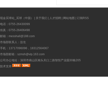
现金买球站_买球（中国）
|
关于我们
|
人才招聘
|
网站地图
|
订阅RSS
电话：0755-26430099
传真：0755-26406498
邮箱：messhall@188.com
市场部联系人：彭生
手机：13717096096，18312564067
市场部邮箱：szmsh@vip.163.com
公司办公地址：深圳市南山区南头关口二路智恒产业园30栋205
技术支持