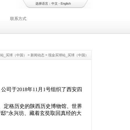
选择语言：
中文
-
English
联系方式
站_买球（中国）
>
新闻动态
>
现金买球站_买球（中国）
司于2018年11月1号组织了西安四
、定格历史的陕西历史博物馆、世界
府邸”永兴坊、藏着玄奘取回真经的大