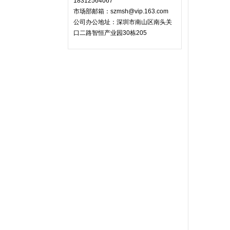
18312564067
市场部邮箱：szmsh@vip.163.com
公司办公地址：深圳市南山区南头关
口二路智恒产业园30栋205